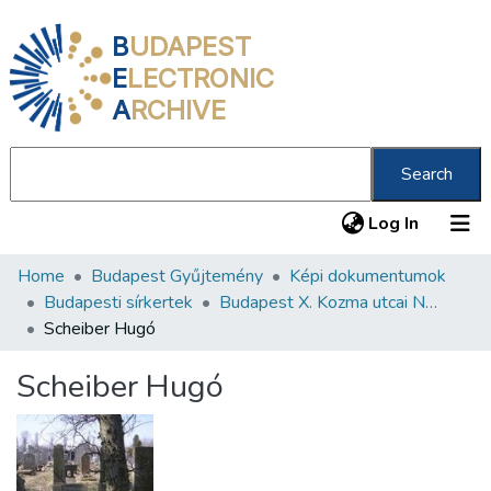
B
UDAPEST
E
LECTRONIC
A
RCHIVE
Search
(current
Log In
Home
Budapest Gyűjtemény
Képi dokumentumok
Communities & Collections
Budapesti sírkertek
Budapest X. Kozma utcai Neológ Zsidó Temető
All of DSpace
Scheiber Hugó
Statistics
Scheiber Hugó
About us