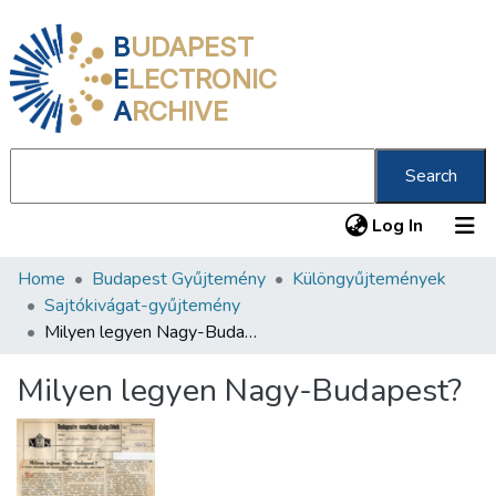
B
UDAPEST
E
LECTRONIC
A
RCHIVE
Search
(current
Log In
Home
Budapest Gyűjtemény
Különgyűjtemények
Communities & Collections
Sajtókivágat-gyűjtemény
All of DSpace
Milyen legyen Nagy-Budapest?
Statistics
Milyen legyen Nagy-Budapest?
About us