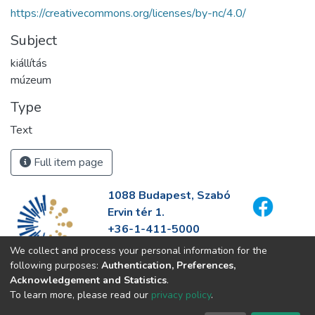
https://creativecommons.org/licenses/by-nc/4.0/
Subject
kiállítás
múzeum
Type
Text
Full item page
1088 Budapest, Szabó
Ervin tér 1.
+36-1-411-5000
info@fszek.hu
We collect and process your personal information for the
https://fszek.hu
following purposes:
Authentication, Preferences,
Acknowledgement and Statistics
.
To learn more, please read our
privacy policy
.