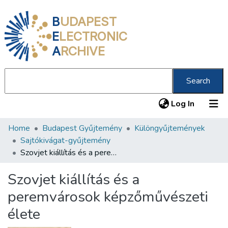
B
UDAPEST
E
LECTRONIC
A
RCHIVE
Search
(current
Log In
Home
Budapest Gyűjtemény
Különgyűjtemények
Communities & Collections
Sajtókivágat-gyűjtemény
All of DSpace
Szovjet kiállítás és a peremvárosok képzőművészeti élete
Statistics
Szovjet kiállítás és a
About us
peremvárosok képzőművészeti
élete