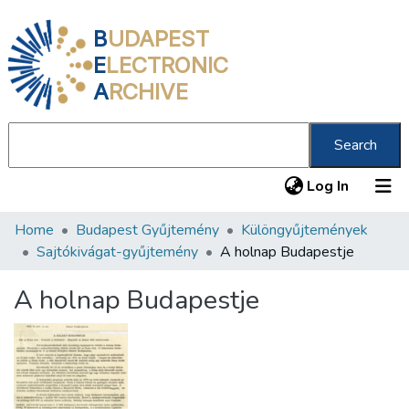
B
UDAPEST
E
LECTRONIC
A
RCHIVE
Search
(current
Log In
Home
Budapest Gyűjtemény
Különgyűjtemények
Communities & Collections
Sajtókivágat-gyűjtemény
A holnap Budapestje
All of DSpace
A holnap Budapestje
Statistics
About us