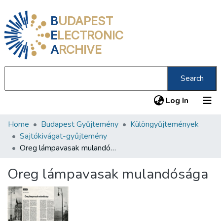
B
UDAPEST
E
LECTRONIC
A
RCHIVE
Search
(current
Log In
Home
Budapest Gyűjtemény
Különgyűjtemények
Communities & Collections
Sajtókivágat-gyűjtemény
All of DSpace
Oreg lámpavasak mulandósága
Statistics
Oreg lámpavasak mulandósága
About us