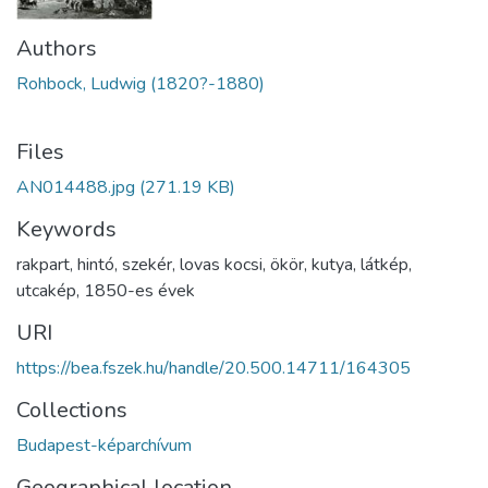
Authors
Rohbock, Ludwig (1820?-1880)
Files
AN014488.jpg
(271.19 KB)
Keywords
rakpart
,
hintó
,
szekér
,
lovas kocsi
,
ökör
,
kutya
,
látkép
,
utcakép
,
1850-es évek
URI
https://bea.fszek.hu/handle/20.500.14711/164305
Collections
Budapest-képarchívum
Geographical location