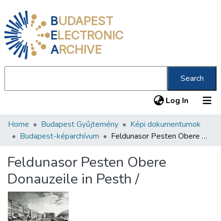
B
UDAPEST
E
LECTRONIC
A
RCHIVE
Search
(current
Log In
Home
Budapest Gyűjtemény
Képi dokumentumok
Communities & Collections
Budapest-képarchívum
Feldunasor Pesten Obere Donauzeile in Pesth /
All of DSpace
Feldunasor Pesten Obere
Statistics
Donauzeile in Pesth /
About us