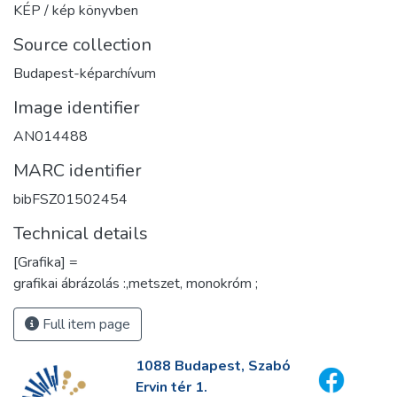
KÉP / kép könyvben
Source collection
Budapest-képarchívum
Image identifier
AN014488
MARC identifier
bibFSZ01502454
Technical details
[Grafika] =
grafikai ábrázolás :,metszet, monokróm ;
Full item page
1088 Budapest, Szabó
Ervin tér 1.