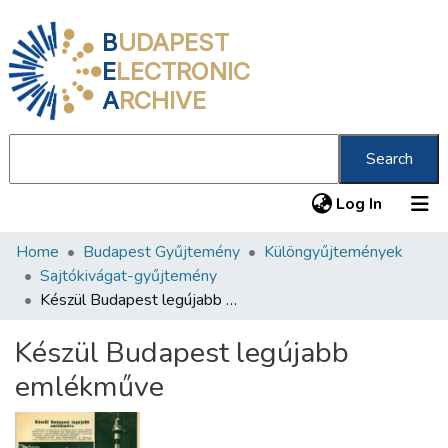
B
UDAPEST
E
LECTRONIC
A
RCHIVE
Search
(current
Log In
Home
Budapest Gyűjtemény
Különgyűjtemények
Communities & Collections
Sajtókivágat-gyűjtemény
All of DSpace
Készül Budapest legújabb emlékműve
Statistics
Készül Budapest legújabb
About us
emlékműve