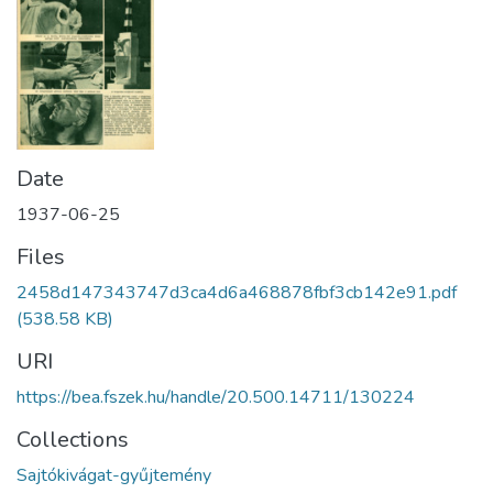
Date
1937-06-25
Files
2458d147343747d3ca4d6a468878fbf3cb142e91.pdf
(538.58 KB)
URI
https://bea.fszek.hu/handle/20.500.14711/130224
Collections
Sajtókivágat-gyűjtemény