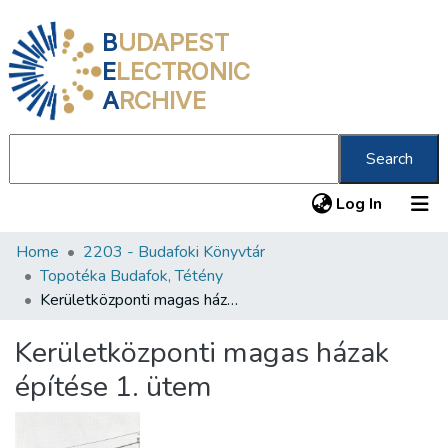
B
UDAPEST
E
LECTRONIC
A
RCHIVE
Search
(current
Log In
Home
2203 - Budafoki Könyvtár
Communities & Collections
Topotéka Budafok, Tétény
All of DSpace
Kerületközponti magas házak építése 1. ütem
Statistics
Kerületközponti magas házak
About us
építése 1. ütem