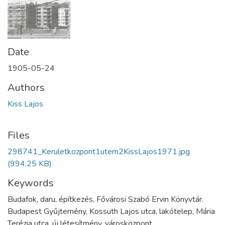
Date
1905-05-24
Authors
Kiss Lajos
Files
298741_Keruletkozpont1utem2KissLajos1971.jpg
(994.25 KB)
Keywords
Budafok, daru, építkezés, Fővárosi Szabó Ervin Könyvtár.
Budapest Gyűjtemény, Kossuth Lajos utca, lakótelep, Mária
Terézia utca, új létesítmény, városközpont