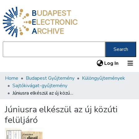
B
UDAPEST
E
LECTRONIC
A
RCHIVE
Search
(current
Log In
Home
Budapest Gyűjtemény
Különgyűjtemények
Communities & Collections
Sajtókivágat-gyűjtemény
All of DSpace
Júniusra elkészül az új közúti felüljáró
Statistics
Júniusra elkészül az új közúti
About us
felüljáró