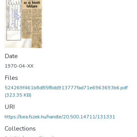
Date
1970-04-XX
Files
524269f461b8d85f8dd913777fad71e6963693b6.pdf
(323.35 KB)
URI
https://bea.fszek.hu/handle/20.500.14711/131331
Collections