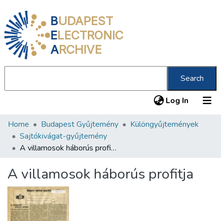
B
UDAPEST
E
LECTRONIC
A
RCHIVE
Search
(current
Log In
Home
Budapest Gyűjtemény
Különgyűjtemények
Communities & Collections
Sajtókivágat-gyűjtemény
All of DSpace
A villamosok háborús profitja
Statistics
A villamosok háborús profitja
About us