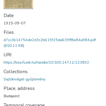
Date
1915-09-07
Files
d7cc3b14754de2d3c2b619f25da639ff8e84a984.pdf
(650.11 KB)
URI
https://bea.fszek.hu/handle/20.500.14711/123892
Collections
Sajtókivágat-gyűjtemény
Place, address
Budapest
Temporal coverage