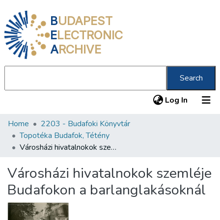
B
UDAPEST
E
LECTRONIC
A
RCHIVE
Search
(current
Log In
Home
2203 - Budafoki Könyvtár
Communities & Collections
Topotéka Budafok, Tétény
All of DSpace
Városházi hivatalnokok szemléje Budafokon a barlanglakásoknál
Statistics
Városházi hivatalnokok szemléje
About us
Budafokon a barlanglakásoknál