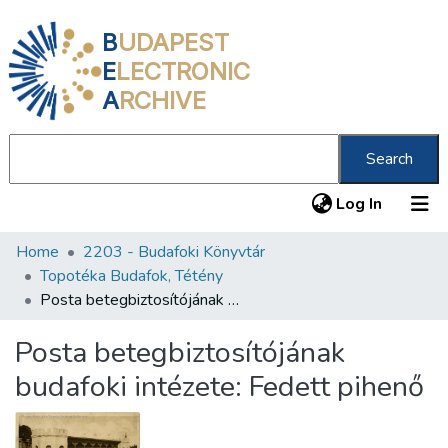
B
UDAPEST
E
LECTRONIC
A
RCHIVE
Search
(current
Log In
Home
2203 - Budafoki Könyvtár
Communities & Collections
Topotéka Budafok, Tétény
All of DSpace
Posta betegbiztosítójának budafoki intézete: Fedett pihenő
Statistics
Posta betegbiztosítójának
About us
budafoki intézete: Fedett pihenő