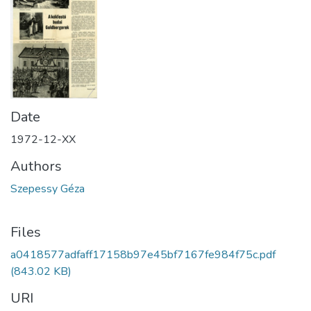
Date
1972-12-XX
Authors
Szepessy Géza
Files
a0418577adfaff17158b97e45bf7167fe984f75c.pdf
(843.02 KB)
URI