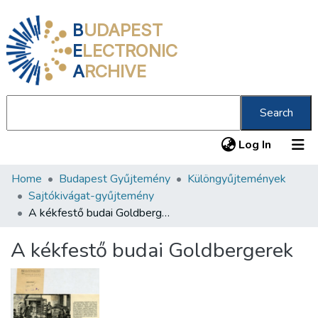
B
UDAPEST
E
LECTRONIC
A
RCHIVE
Search
(current
Log In
Home
Budapest Gyűjtemény
Különgyűjtemények
Communities & Collections
Sajtókivágat-gyűjtemény
All of DSpace
A kékfestő budai Goldbergerek
Statistics
A kékfestő budai Goldbergerek
About us