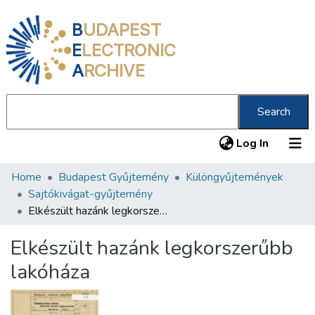
B
UDAPEST
E
LECTRONIC
A
RCHIVE
Search
(current
Log In
Home
Budapest Gyűjtemény
Különgyűjtemények
Communities & Collections
Sajtókivágat-gyűjtemény
All of DSpace
Elkészült hazánk legkorszerűbb lakóháza
Statistics
Elkészült hazánk legkorszerűbb
About us
lakóháza