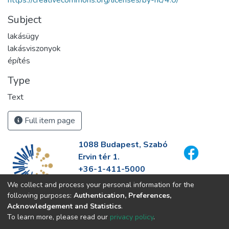
https://creativecommons.org/licenses/by-nc/4.0/
Subject
lakásügy
lakásviszonyok
építés
Type
Text
Full item page
1088 Budapest, Szabó
Ervin tér 1.
+36-1-411-5000
info@fszek.hu
We collect and process your personal information for the
https://fszek.hu
following purposes:
Authentication, Preferences,
Acknowledgement and Statistics
.
To learn more, please read our
privacy policy
.