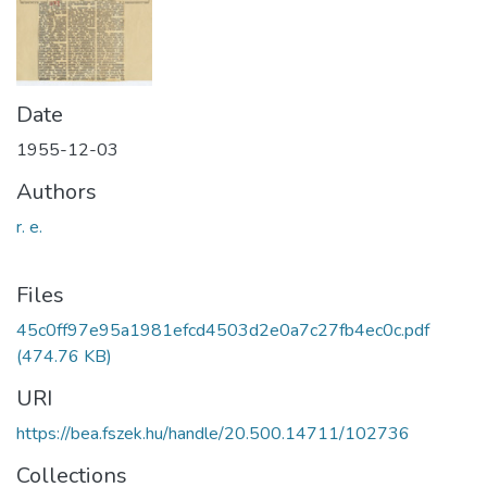
Date
1955-12-03
Authors
r. e.
Files
45c0ff97e95a1981efcd4503d2e0a7c27fb4ec0c.pdf
(474.76 KB)
URI
https://bea.fszek.hu/handle/20.500.14711/102736
Collections