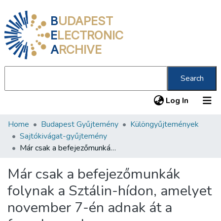
B
UDAPEST
E
LECTRONIC
A
RCHIVE
Search
(current
Log In
Home
Budapest Gyűjtemény
Különgyűjtemények
Communities & Collections
Sajtókivágat-gyűjtemény
All of DSpace
Már csak a befejezőmunkák folynak a Sztálin-hídon, amelyet november 7-én adnak át a forgalomnak
Statistics
Már csak a befejezőmunkák
About us
folynak a Sztálin-hídon, amelyet
november 7-én adnak át a