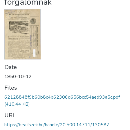
forgalomnak
Date
1950-10-12
Files
62128848f9b60b8c4b62306d656bcc54aed93a5c.pdf
(410.44 KB)
URI
https://bea.fszek.hu/handle/20.500.14711/130587