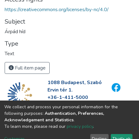
https://creativecommons.org/licenses/by-nc/4.0/
Subject
Árpád híd
Type
Text
Full item page
1088 Budapest, Szabó
Ervin tér 1.
+36-1-411-5000
info@fszek.hu
We collect and process your personal information for the
https://fszek.hu
following purposes:
Authentication, Preferences,
Acknowledgement and Statistics
.
To learn more, please read our
privacy policy
.
Customize
Decline
That's ok