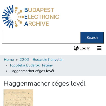
B
UDAPEST
E
LECTRONIC
A
RCHIVE
Search
(current
Log In
Home
2203 - Budafoki Könyvtár
Communities & Collections
Topotéka Budafok, Tétény
All of DSpace
Haggenmacher céges levél
Statistics
Haggenmacher céges levél
About us