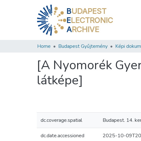
B
UDAPEST
E
LECTRONIC
A
RCHIVE
Home
Budapest Gyűjtemény
Képi doku
[A Nyomorék Gyer
látképe]
dc.coverage.spatial
Budapest. 14. ker
dc.date.accessioned
2025-10-09T20