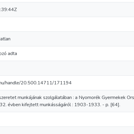
:39:44Z
atlan
ozó adta
ek.hu/handle/20.500.14711/171194
szeretet munkájának szolgálatában : a Nyomorék Gyermekek Or
32. évben kifejtett munkásságáról : 1903-1933. - p. [64].