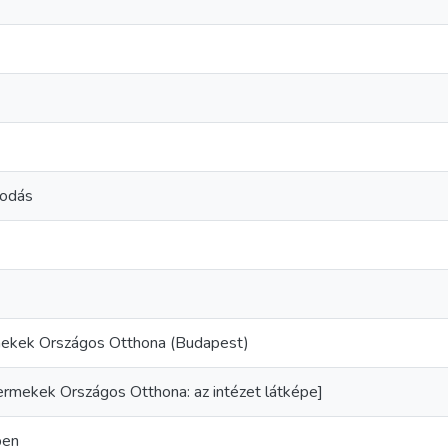
kodás
kek Országos Otthona (Budapest)
mekek Országos Otthona: az intézet látképe]
ben