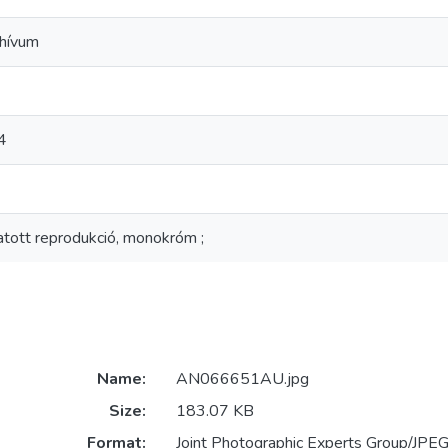
hívum
4
tatott reprodukció, monokróm ;
Name:
AN066651AU.jpg
Size:
183.07 KB
Format:
Joint Photographic Experts Group/JPEG 