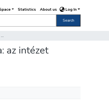
DSpace
Statistics
About us
Log In
Search
[A Nyomorék Gyermekek Országos Otthona: az intézet látképe]
 az intézet