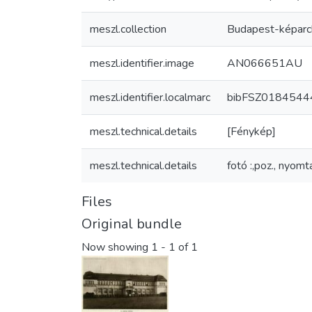
meszl.collection
Budapest-képarc
meszl.identifier.image
AN066651AU
meszl.identifier.localmarc
bibFSZ0184544
meszl.technical.details
[Fénykép]
meszl.technical.details
fotó :,poz., nyom
Files
Original bundle
Now showing
1 - 1 of 1