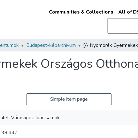
Communities & Collections
All of 
mentumok
Budapest-képarchívum
mekek Országos Otthona:
Simple item page
ület. Városliget. Iparcsarnok
:39:44Z