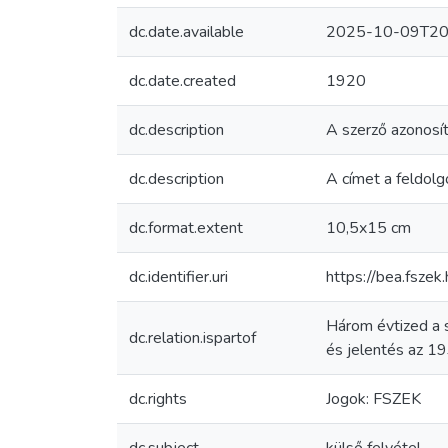
dc.date.available
2025-10-09T20
dc.date.created
1920
dc.description
A szerző azonosít
dc.description
A címet a feldolg
dc.format.extent
10,5x15 cm
dc.identifier.uri
https://bea.fsz
Három évtized a 
dc.relation.ispartof
és jelentés az 19
dc.rights
Jogok: FSZEK