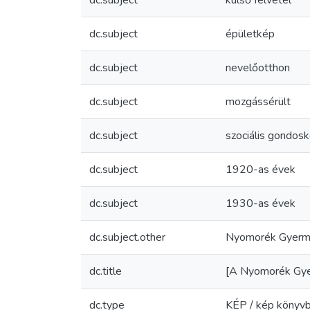
dc.subject
külső felvétel
dc.subject
épületkép
dc.subject
nevelőotthon
dc.subject
mozgássérült
dc.subject
szociális gondos
dc.subject
1920-as évek
dc.subject
1930-as évek
dc.subject.other
Nyomorék Gyerme
dc.title
[A Nyomorék Gyer
dc.type
KÉP / kép könyv