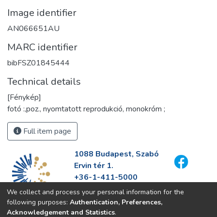
Image identifier
AN066651AU
MARC identifier
bibFSZ01845444
Technical details
[Fénykép]
fotó :,poz., nyomtatott reprodukció, monokróm ;
Full item page
1088 Budapest, Szabó
Ervin tér 1.
+36-1-411-5000
info@fszek.hu
We collect and process your personal information for the
https://fszek.hu
following purposes:
Authentication, Preferences,
Acknowledgement and Statistics
.