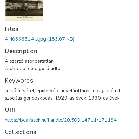
Files
AN066651AU.jpg
(183.07 KB)
Description
A szerző azonosítatlan
A címet a feldolgozó adta
Keywords
külső felvétel
,
épületkép
,
nevelőotthon
,
mozgássérült
,
szociális gondoskodás
,
1920-as évek
,
1930-as évek
URI
https://bea.fszek.hu/handle/20.500.14711/171194
Collections