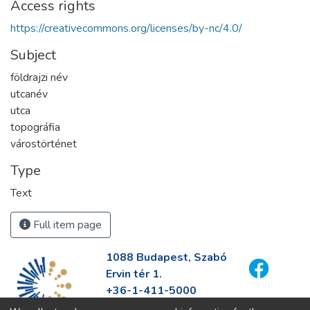
Access rights
https://creativecommons.org/licenses/by-nc/4.0/
Subject
földrajzi név
utcanév
utca
topográfia
várostörténet
Type
Text
Full item page
1088 Budapest, Szabó
Ervin tér 1.
+36-1-411-5000
info@fszek.hu