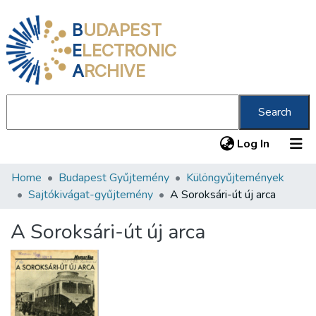
B
UDAPEST
E
LECTRONIC
A
RCHIVE
Search
(current
Log In
Home
Budapest Gyűjtemény
Különgyűjtemények
Communities & Collections
Sajtókivágat-gyűjtemény
A Soroksári-út új arca
All of DSpace
A Soroksári-út új arca
Statistics
About us