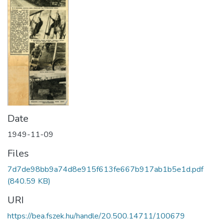
Date
1949-11-09
Files
7d7de98bb9a74d8e915f613fe667b917ab1b5e1d.pdf
(840.59 KB)
URI
https://bea.fszek.hu/handle/20.500.14711/100679