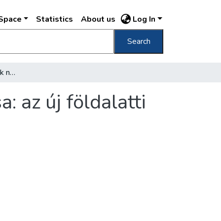
DSpace
Statistics
About us
Log In
Search
Ilyen lesz ötéves tervünk nagyszerű alkotása: az új földalatti gyorsvasút
: az új földalatti