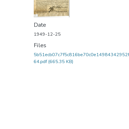
Date
1949-12-25
Files
5b51ecb07c7f5c816be70c0e14984342952f
64.pdf
(665.35 KB)