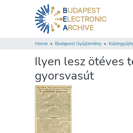
B
UDAPEST
E
LECTRONIC
A
RCHIVE
Home
Budapest Gyűjtemény
Különgyűjt
Ilyen lesz ötéves t
gyorsvasút