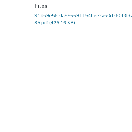
Files
91469e563fa556691154bee2a60d360f3f3
95.pdf
(426.16 KB)