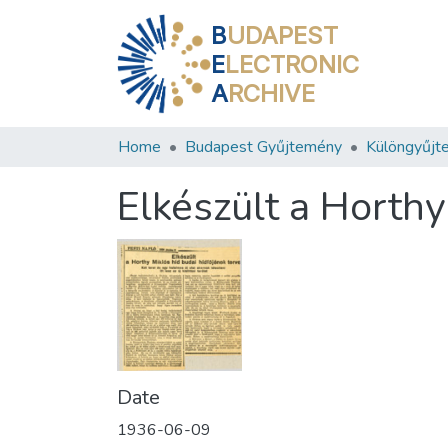
B
UDAPEST
E
LECTRONIC
A
RCHIVE
Home
Budapest Gyűjtemény
Különgyűjt
Elkészült a Horthy
Date
1936-06-09