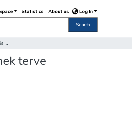
DSpace
Statistics
About us
Log In
Search
Elkészült a Horthy Miklós híd budai hídfőjének terve
nek terve