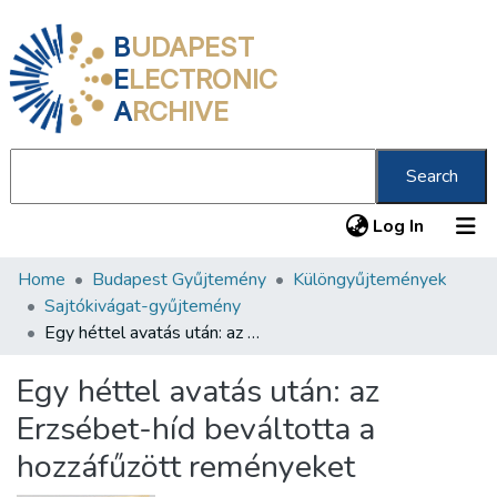
B
UDAPEST
E
LECTRONIC
A
RCHIVE
Search
(current
Log In
Home
Budapest Gyűjtemény
Különgyűjtemények
Communities & Collections
Sajtókivágat-gyűjtemény
All of DSpace
Egy héttel avatás után: az Erzsébet-híd beváltotta a hozzáfűzött reményeket
Statistics
Egy héttel avatás után: az
About us
Erzsébet-híd beváltotta a
hozzáfűzött reményeket