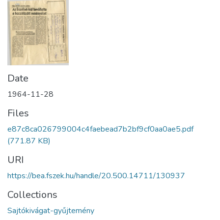
Date
1964-11-28
Files
e87c8ca026799004c4faebead7b2bf9cf0aa0ae5.pdf
(771.87 KB)
URI
https://bea.fszek.hu/handle/20.500.14711/130937
Collections
Sajtókivágat-gyűjtemény