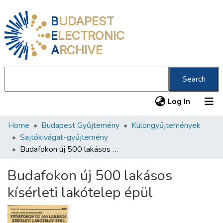
B
UDAPEST
E
LECTRONIC
A
RCHIVE
Search
(current
Log In
Home
Budapest Gyűjtemény
Különgyűjtemények
Communities & Collections
Sajtókivágat-gyűjtemény
All of DSpace
Budafokon új 500 lakásos kísérleti lakótelep épül
Statistics
Budafokon új 500 lakásos
About us
kísérleti lakótelep épül