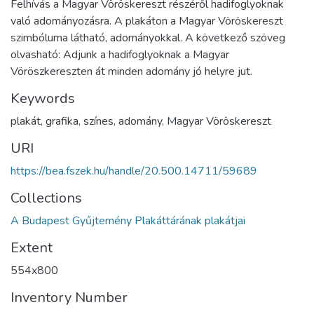
Felhívás a Magyar Vöröskereszt részéről hadifoglyoknak
való adományozásra. A plakáton a Magyar Vöröskereszt
szimbóluma látható, adományokkal. A következő szöveg
olvasható: Adjunk a hadifoglyoknak a Magyar
Vöröszkereszten át minden adomány jó helyre jut.
Keywords
plakát, grafika, színes, adomány, Magyar Vöröskereszt
URI
https://bea.fszek.hu/handle/20.500.14711/59689
Collections
A Budapest Gyűjtemény Plakáttárának plakátjai
Extent
554x800
Inventory Number