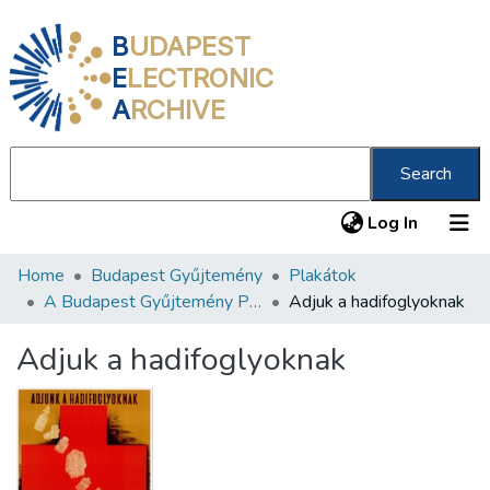
B
UDAPEST
E
LECTRONIC
A
RCHIVE
Search
(current
Log In
Home
Budapest Gyűjtemény
Plakátok
Communities & Collections
A Budapest Gyűjtemény Plakáttárának plakátjai
Adjuk a hadifoglyoknak
All of DSpace
Adjuk a hadifoglyoknak
Statistics
About us