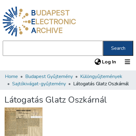
B
UDAPEST
E
LECTRONIC
A
RCHIVE
Search
(current
Log In
Home
Budapest Gyűjtemény
Különgyűjtemények
Communities & Collections
Sajtókivágat-gyűjtemény
Látogatás Glatz Oszkárnál
All of DSpace
Látogatás Glatz Oszkárnál
Statistics
About us