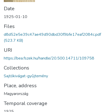
Date
1925-01-10
Files
d8d52e5e39c47ae49d90dbd30f9bfe17eaf2084c.pdf
(523.7 KB)
URI
https://bea.fszek.hu/handle/20.500.14711/109758
Collections
Sajtókivágat-gyűjtemény
Place, address
Magyarország
Temporal coverage
1925