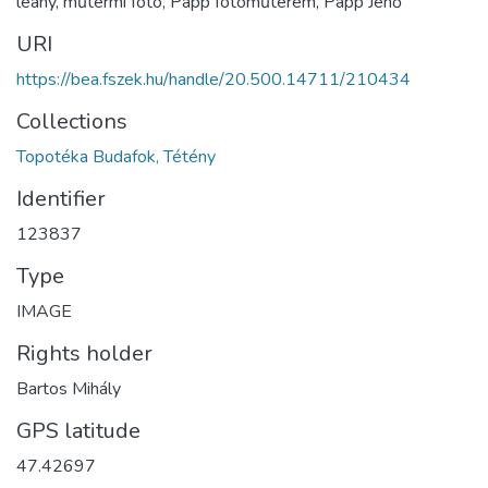
leány, műtermi fotó, Papp fotóműterem, Papp Jenő
URI
https://bea.fszek.hu/handle/20.500.14711/210434
Collections
Topotéka Budafok, Tétény
Identifier
123837
Type
IMAGE
Rights holder
Bartos Mihály
GPS latitude
47.42697