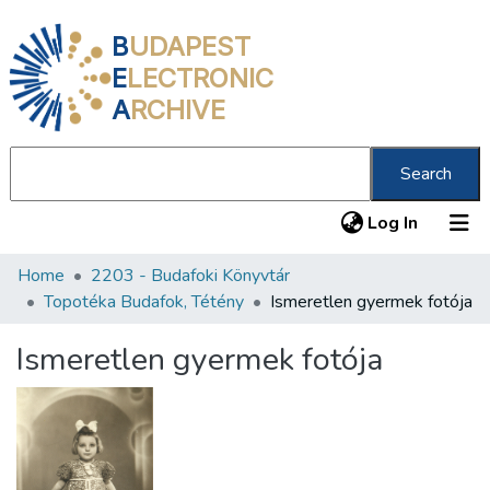
B
UDAPEST
E
LECTRONIC
A
RCHIVE
Search
(current
Log In
Home
2203 - Budafoki Könyvtár
Communities & Collections
Topotéka Budafok, Tétény
Ismeretlen gyermek fotója
All of DSpace
Ismeretlen gyermek fotója
Statistics
About us