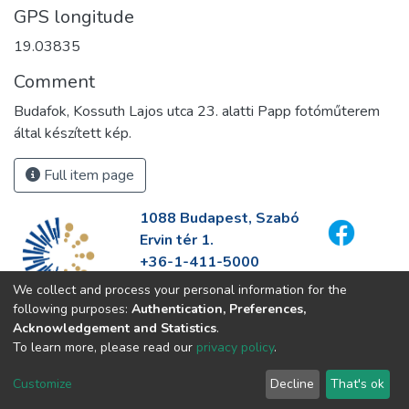
GPS longitude
19.03835
Comment
Budafok, Kossuth Lajos utca 23. alatti Papp fotóműterem
által készített kép.
Full item page
1088 Budapest, Szabó
Ervin tér 1.
+36-1-411-5000
info@fszek.hu
We collect and process your personal information for the
https://fszek.hu
following purposes:
Authentication, Preferences,
Acknowledgement and Statistics
.
To learn more, please read our
privacy policy
.
Customize
Decline
That's ok