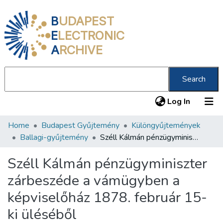
B
UDAPEST
E
LECTRONIC
A
RCHIVE
Search
(current
Log In
Home
Budapest Gyűjtemény
Különgyűjtemények
Communities & Collections
Ballagi-gyűjtemény
Széll Kálmán pénzügyminiszter zárbeszéde a vámügyben a képviselőház 1878. február 15-ki üléséből
All of DSpace
Széll Kálmán pénzügyminiszter
Statistics
zárbeszéde a vámügyben a
About us
képviselőház 1878. február 15-
ki üléséből