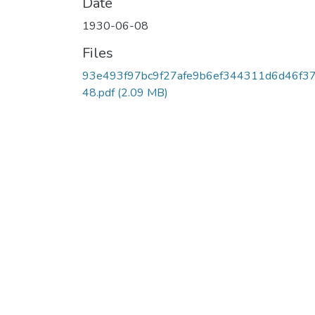
Date
1930-06-08
Files
93e493f97bc9f27afe9b6ef344311d6d46f3
48.pdf
(2.09 MB)