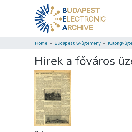
B
UDAPEST
E
LECTRONIC
A
RCHIVE
Home
Budapest Gyűjtemény
Különgyűjt
Hirek a főváros ü