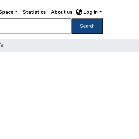
DSpace
Statistics
About us
Log In
Search
ől