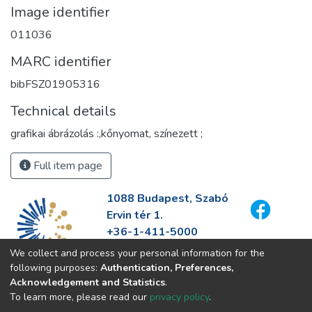
Image identifier
011036
MARC identifier
bibFSZ01905316
Technical details
grafikai ábrázolás :,kőnyomat, színezett ;
Full item page
1088 Budapest, Szabó
Ervin tér 1.
+36-1-411-5000
info@fszek.hu
We collect and process your personal information for the
https://fszek.hu
following purposes:
Authentication, Preferences,
Acknowledgement and Statistics
.
To learn more, please read our
privacy policy
.