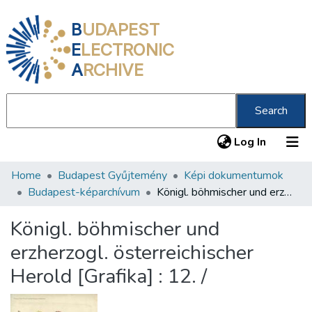
B
UDAPEST
E
LECTRONIC
A
RCHIVE
Search
(current
Log In
Home
Budapest Gyűjtemény
Képi dokumentumok
Communities & Collections
Budapest-képarchívum
Königl. böhmischer und erzherzogl. österreichischer Herold [Grafika] : 12. /
All of DSpace
Königl. böhmischer und
Statistics
erzherzogl. österreichischer
About us
Herold [Grafika] : 12. /