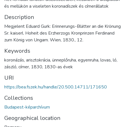
és mellükön a viseleten koronadíszek és címerállatok
Description
Megjelent Eduard Gurk: Erinnerungs-Blätter an die Krönung
Sr. kaiserl. Hoheit des Erzherzogs Kronprinzen Ferdinand
zum König von Ungarn. Wien, 1830., 12.
Keywords
koronázás
,
arisztokrácia
,
ünneplőruha
,
egyenruha
,
lovas
,
ló
,
zászló
,
címer
,
1830
,
1830-as évek
URI
https://bea.fszek.hu/handle/20.500.14711/171650
Collections
Budapest-képarchívum
Geographical location