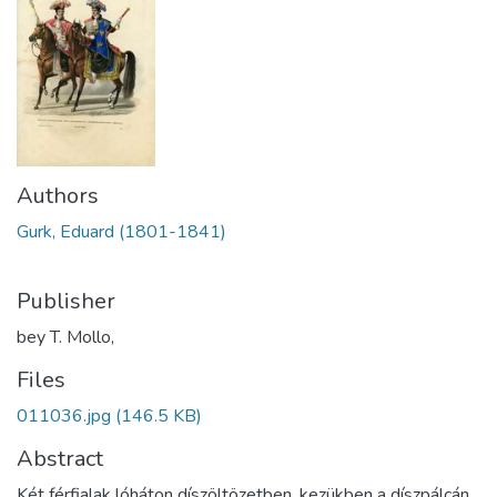
Authors
Gurk, Eduard (1801-1841)
Publisher
bey T. Mollo,
Files
011036.jpg
(146.5 KB)
Abstract
Két férfialak lóháton díszöltözetben, kezükben a díszpálcán