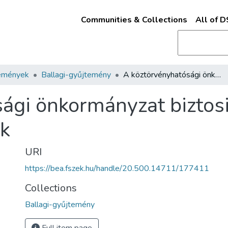
Communities & Collections
All of 
emények
Ballagi-gyűjtemény
A köztörvényhatósági önkormányzat biztositásáról : a szabadság hiveinek
gi önkormányzat biztosit
ek
URI
https://bea.fszek.hu/handle/20.500.14711/177411
Collections
Ballagi-gyűjtemény