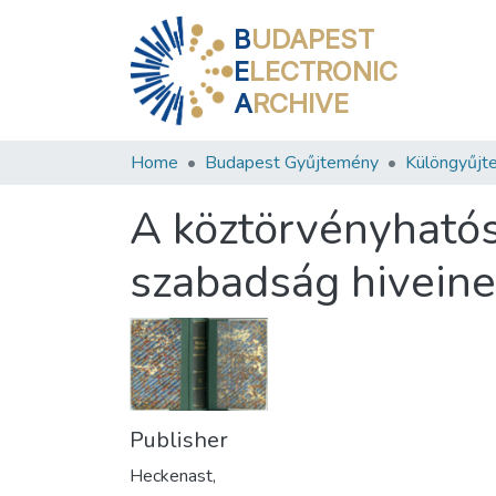
B
UDAPEST
E
LECTRONIC
A
RCHIVE
Home
Budapest Gyűjtemény
Különgyűjt
A köztörvényhatósá
szabadság hivein
Publisher
Heckenast,