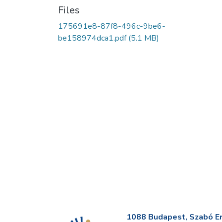
Files
175691e8-87f8-496c-9be6-
be158974dca1.pdf
(5.1 MB)
1088 Budapest, Szabó Erv