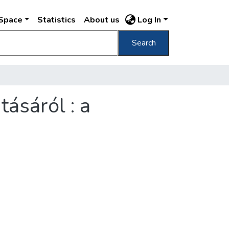
DSpace
Statistics
About us
Log In
Search
ásáról : a