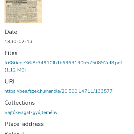
Date
1930-02-13
Files
fc680eee36f8c34910fb1b6963190b5750892ef8.pdf
(1.12 MB)
URI
https://bea.fszek.hu/handle/20.500.14711/133577
Collections
Sajtókivágat-gyűjtemény
Place, address
Budapest