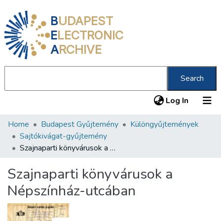
B
UDAPEST
E
LECTRONIC
A
RCHIVE
Search
(current
Log In
Home
Budapest Gyűjtemény
Különgyűjtemények
Communities & Collections
Sajtókivágat-gyűjtemény
All of DSpace
Szajnaparti könyvárusok a Népszínház-utcában
Statistics
Szajnaparti könyvárusok a
About us
Népszínház-utcában