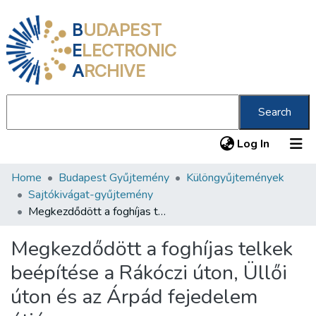
B
UDAPEST
E
LECTRONIC
A
RCHIVE
Search
(current
Log In
Home
Budapest Gyűjtemény
Különgyűjtemények
Communities & Collections
Sajtókivágat-gyűjtemény
All of DSpace
Megkezdődött a foghíjas telkek beépítése a Rákóczi úton, Üllői úton és az Árpád fejedelem útján
Statistics
Megkezdődött a foghíjas telkek
About us
beépítése a Rákóczi úton, Üllői
úton és az Árpád fejedelem