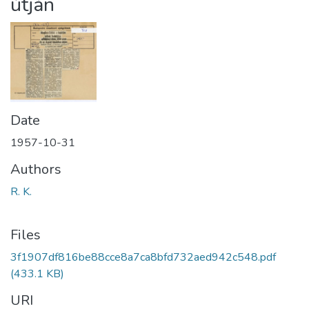
útján
Date
1957-10-31
Authors
R. K.
Files
3f1907df816be88cce8a7ca8bfd732aed942c548.pdf
(433.1 KB)
URI