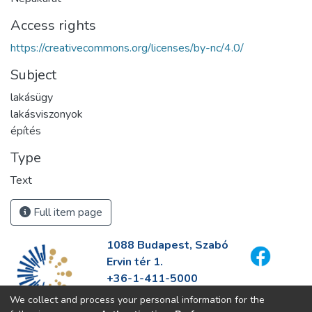
Access rights
https://creativecommons.org/licenses/by-nc/4.0/
Subject
lakásügy
lakásviszonyok
építés
Type
Text
Full item page
1088 Budapest, Szabó
Ervin tér 1.
+36-1-411-5000
info@fszek.hu
We collect and process your personal information for the