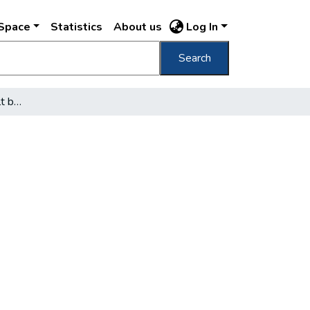
DSpace
Statistics
About us
Log In
Search
Ma lép életbe a fölemelt bérkocsiviteldíj