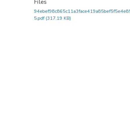
Files
94ebef98c865c11a3face419a85bef5f5e4e8
5.pdf
(317.19 KB)