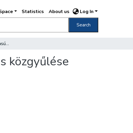
DSpace
Statistics
About us
Log In
Search
A 20 filléres villamos vasúti tarifát a főváros közgyűlése leszavazta
ros közgyűlése