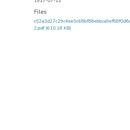
1917-07-12
Files
c52a3d27c29c4ee5c68bf88ebbca9ef88f0d8
2.pdf
(610.18 KB)