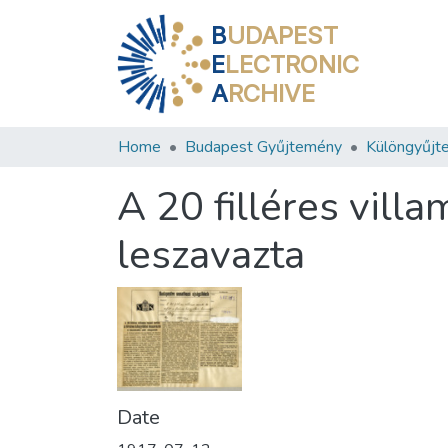
B
UDAPEST
E
LECTRONIC
A
RCHIVE
Home
Budapest Gyűjtemény
Különgyűjt
A 20 filléres vill
leszavazta
Date