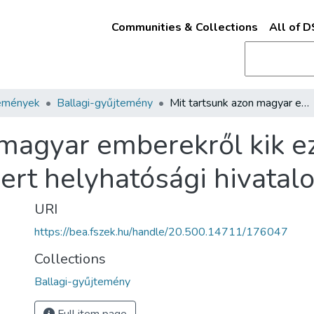
Communities & Collections
All of 
emények
Ballagi-gyűjtemény
Mit tartsunk azon magyar emberekről kik ez időben a kinevezés utján nyert helyhatósági hivatalokat elválalják
 magyar emberekről kik e
ert helyhatósági hivatalo
URI
https://bea.fszek.hu/handle/20.500.14711/176047
Collections
Ballagi-gyűjtemény