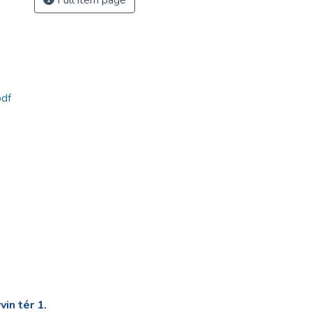
Full item page
df
in tér 1.