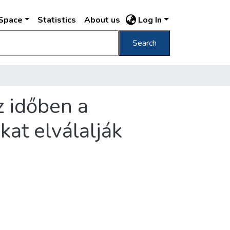
DSpace
Statistics
About us
Log In
Search
z időben a
kat elválalják