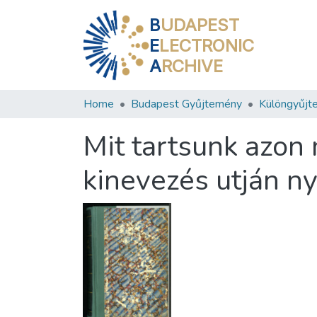
B
UDAPEST
E
LECTRONIC
A
RCHIVE
Home
Budapest Gyűjtemény
Különgyűjt
Mit tartsunk azon
kinevezés utján ny