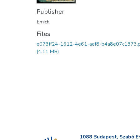
Publisher
Emich,
Files
e073ff24-1612-4e61-aef8-b4a8e07c1373.p
(4.11 MB)
1088 Budapest, Szabó Erv