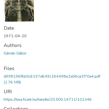
Date
1971-04-20
Authors
Gámán Gábor
Files
d998196f6b5c6197d649c164498e2a06ca3f70a4.pdf
(1.76 MB)
URI
https://bea.fszek.hu/handle/20.500.14711/101346
Collections