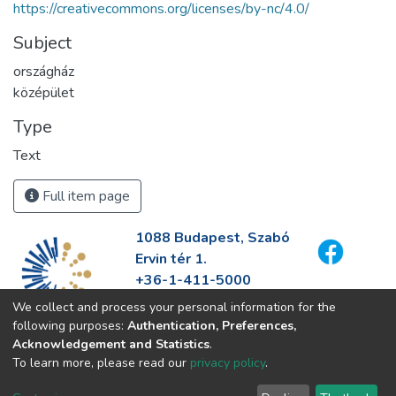
https://creativecommons.org/licenses/by-nc/4.0/
Subject
országház
középület
Type
Text
Full item page
1088 Budapest, Szabó
Ervin tér 1.
+36-1-411-5000
info@fszek.hu
We collect and process your personal information for the
https://fszek.hu
following purposes:
Authentication, Preferences,
Acknowledgement and Statistics
.
To learn more, please read our
privacy policy
.