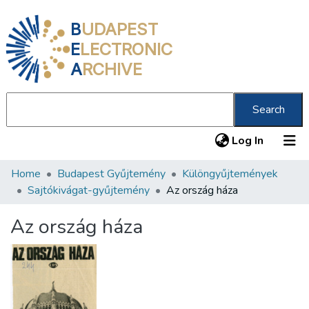
B
UDAPEST
E
LECTRONIC
A
RCHIVE
Search
(current
Log In
Home
Budapest Gyűjtemény
Különgyűjtemények
Communities & Collections
Sajtókivágat-gyűjtemény
Az ország háza
All of DSpace
Az ország háza
Statistics
About us