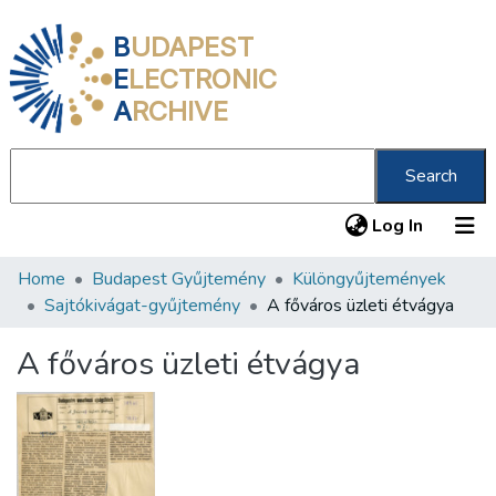
B
UDAPEST
E
LECTRONIC
A
RCHIVE
Search
(current
Log In
Home
Budapest Gyűjtemény
Különgyűjtemények
Communities & Collections
Sajtókivágat-gyűjtemény
A főváros üzleti étvágya
All of DSpace
A főváros üzleti étvágya
Statistics
About us