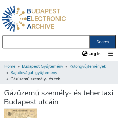
B
UDAPEST
E
LECTRONIC
A
RCHIVE
Search
(current
Log In
Home
Budapest Gyűjtemény
Különgyűjtemények
Communities & Collections
Sajtókivágat-gyűjtemény
All of DSpace
Gázüzemű személy- és tehertaxi Budapest utcáin
Statistics
Gázüzemű személy- és tehertaxi
About us
Budapest utcáin