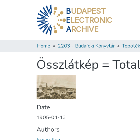
B
UDAPEST
E
LECTRONIC
A
RCHIVE
Home
2203 - Budafoki Könyvtár
Topoték
Összlátkép = Tota
Date
1905-04-13
Authors
Ismeretlen