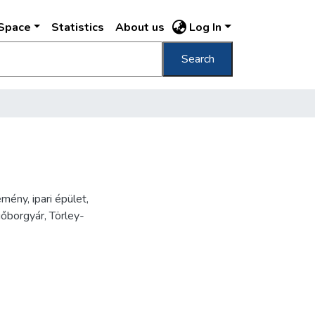
DSpace
Statistics
About us
Log In
Search
ény, ipari épület,
őborgyár, Törley-