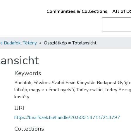
Communities & Collections
All of 
a Budafok, Tétény
Összlátkép = Totalansicht
lansicht
Keywords
Budafok, Fővárosi Szabó Ervin Könyvtár. Budapest Gyűjtem
látkép, magyar-német nyelvű, Törley család, Törley Pezsg
kastély
URI
https://bea.fszek.hu/handle/20.500.14711/213797
Collections