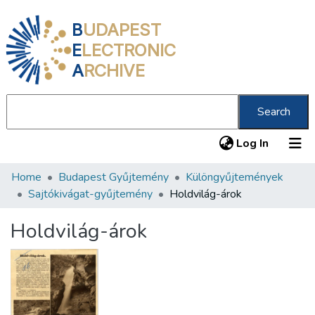
B
UDAPEST
E
LECTRONIC
A
RCHIVE
Search
(current
Log In
Home
Budapest Gyűjtemény
Különgyűjtemények
Communities & Collections
Sajtókivágat-gyűjtemény
Holdvilág-árok
All of DSpace
Holdvilág-árok
Statistics
About us