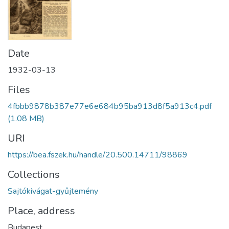
Date
1932-03-13
Files
4fbbb9878b387e77e6e684b95ba913d8f5a913c4.pdf
(1.08 MB)
URI
https://bea.fszek.hu/handle/20.500.14711/98869
Collections
Sajtókivágat-gyűjtemény
Place, address
Budapest