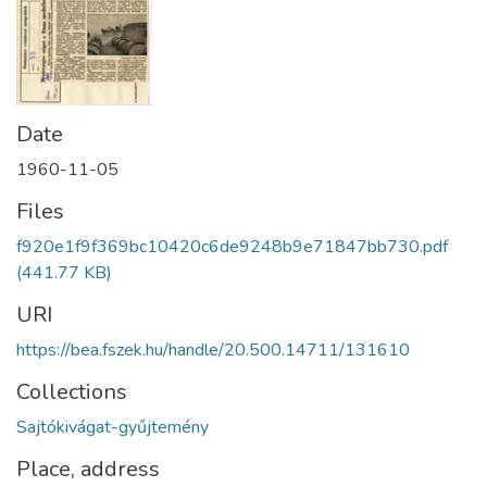
Date
1960-11-05
Files
f920e1f9f369bc10420c6de9248b9e71847bb730.pdf
(441.77 KB)
URI
https://bea.fszek.hu/handle/20.500.14711/131610
Collections
Sajtókivágat-gyűjtemény
Place, address