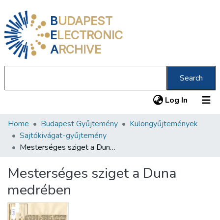
B
UDAPEST
E
LECTRONIC
A
RCHIVE
Search
(current
Log In
Home
Budapest Gyűjtemény
Különgyűjtemények
Communities & Collections
Sajtókivágat-gyűjtemény
All of DSpace
Mesterséges sziget a Duna medrében
Statistics
Mesterséges sziget a Duna
About us
medrében