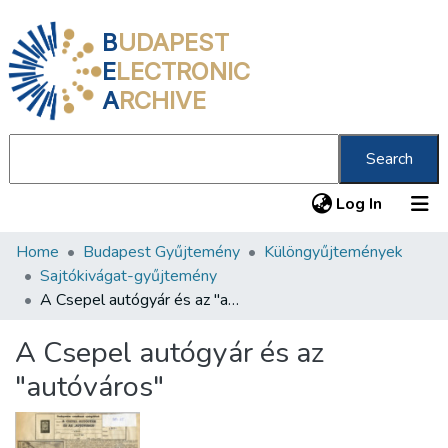
B
UDAPEST
E
LECTRONIC
A
RCHIVE
Search
(current
Log In
Home
Budapest Gyűjtemény
Különgyűjtemények
Communities & Collections
Sajtókivágat-gyűjtemény
All of DSpace
A Csepel autógyár és az "autóváros"
Statistics
A Csepel autógyár és az
About us
"autóváros"