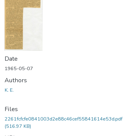
Date
1965-05-07
Authors
K. E.
Files
2261fcfcfe0841003d2e88c46cef55841614e53d.pdf
(516.97 KB)