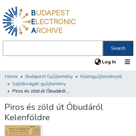
B
UDAPEST
E
LECTRONIC
A
RCHIVE
Search
(current
Log In
Home
Budapest Gyűjtemény
Különgyűjtemények
Communities & Collections
Sajtókivágat-gyűjtemény
All of DSpace
Piros és zöld út Óbudáról Kelenföldre
Statistics
Piros és zöld út Óbudáról
About us
Kelenföldre