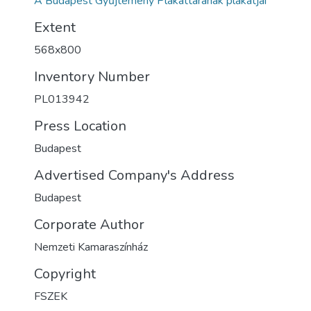
A Budapest Gyűjtemény Plakáttárának plakátjai
Extent
568x800
Inventory Number
PL013942
Press Location
Budapest
Advertised Company's Address
Budapest
Corporate Author
Nemzeti Kamaraszínház
Copyright
FSZEK