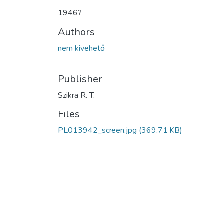
1946?
Authors
nem kivehető
Publisher
Szikra R. T.
Files
PL013942_screen.jpg
(369.71 KB)