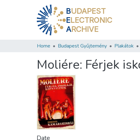
B
UDAPEST
E
LECTRONIC
A
RCHIVE
Home
Budapest Gyűjtemény
Plakátok
Moliére: Férjek is
Date