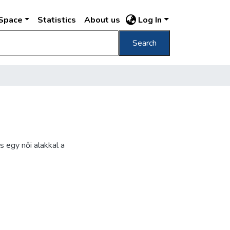
DSpace
Statistics
About us
Log In
Search
s egy női alakkal a