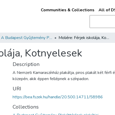
Communities & Collections
All of 
A Budapest Gyűjtemény Plakáttárának plakátjai
Moliére: Férjek iskolája, Kotnyelesek
kolája, Kotnyelesek
Description
A Nemzeti Kamaraszínház plakátja, piros plakát két férfi é
közepén, akik éppen fellépnek a színpadon.
URI
https://bea.fszek.hu/handle/20.500.14711/58986
Collections