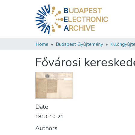
B
UDAPEST
E
LECTRONIC
A
RCHIVE
Home
Budapest Gyűjtemény
Különgyűjt
Fővárosi keresked
Date
1913-10-21
Authors