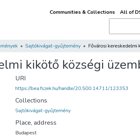
Communities & Collections
All of 
emények
Sajtókivágat-gyűjtemény
elmi kikötő községi üze
URI
https://bea.fszek.hu/handle/20.500.14711/123353
Collections
Sajtókivágat-gyűjtemény
Place, address
Budapest