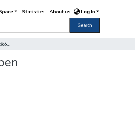
DSpace
Statistics
About us
Log In
Search
Fővárosi kereskedelmi kikötő községi üzemben
mben