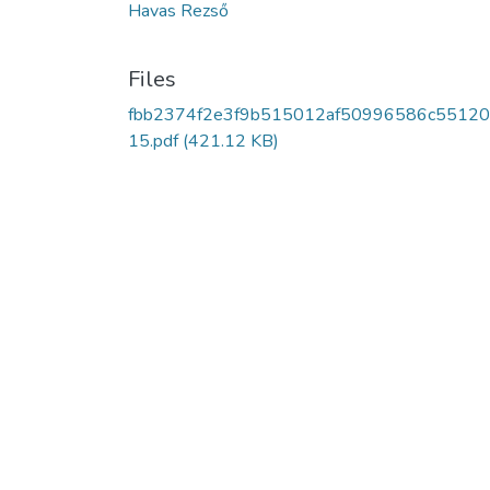
Havas Rezső
Files
fbb2374f2e3f9b515012af50996586c5512
15.pdf
(421.12 KB)