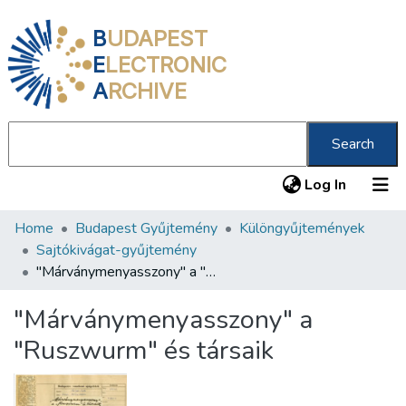
B
UDAPEST
E
LECTRONIC
A
RCHIVE
Search
(current
Log In
Home
Budapest Gyűjtemény
Különgyűjtemények
Communities & Collections
Sajtókivágat-gyűjtemény
All of DSpace
"Márványmenyasszony" a "Ruszwurm" és társaik
Statistics
"Márványmenyasszony" a
About us
"Ruszwurm" és társaik