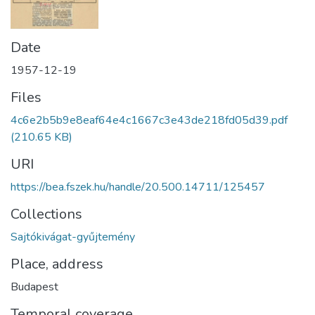
Date
1957-12-19
Files
4c6e2b5b9e8eaf64e4c1667c3e43de218fd05d39.pdf
(210.65 KB)
URI
https://bea.fszek.hu/handle/20.500.14711/125457
Collections
Sajtókivágat-gyűjtemény
Place, address
Budapest
Temporal coverage