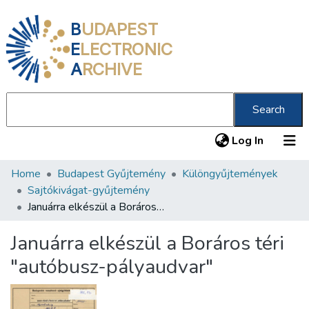
B
UDAPEST
E
LECTRONIC
A
RCHIVE
Search
(current
Log In
Home
Budapest Gyűjtemény
Különgyűjtemények
Communities & Collections
Sajtókivágat-gyűjtemény
All of DSpace
Januárra elkészül a Boráros téri "autóbusz-pályaudvar"
Statistics
Januárra elkészül a Boráros téri
About us
"autóbusz-pályaudvar"