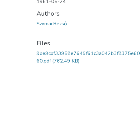
1961-05-24
Authors
Szirmai Rezső
Files
9be9cbf33958e7649f61c3a042b3f8375e60
60.pdf
(762.49 KB)