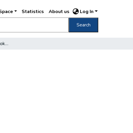
DSpace
Statistics
About us
Log In
Search
Egy bokor hajdan, egy bokor ma