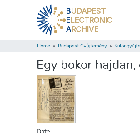
B
UDAPEST
E
LECTRONIC
A
RCHIVE
Home
Budapest Gyűjtemény
Különgyűjt
Egy bokor hajdan,
Date