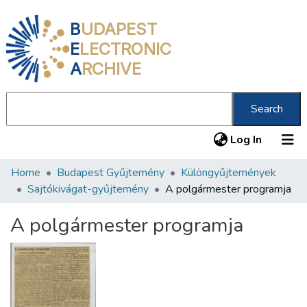
B
UDAPEST
E
LECTRONIC
A
RCHIVE
Search
(current
Log In
Home
Budapest Gyűjtemény
Különgyűjtemények
Communities & Collections
Sajtókivágat-gyűjtemény
A polgármester programja
All of DSpace
A polgármester programja
Statistics
About us