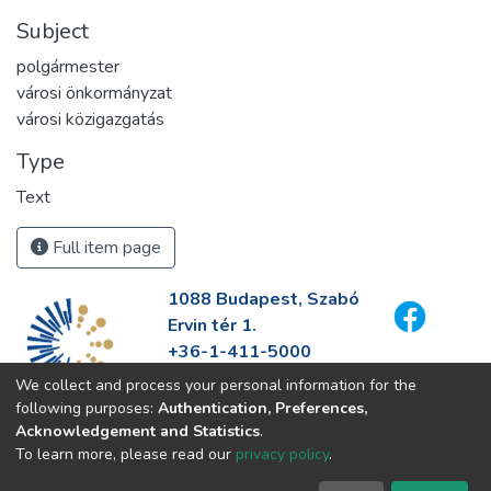
Subject
polgármester
városi önkormányzat
városi közigazgatás
Type
Text
Full item page
1088 Budapest, Szabó
Ervin tér 1.
+36-1-411-5000
info@fszek.hu
We collect and process your personal information for the
https://fszek.hu
following purposes:
Authentication, Preferences,
Acknowledgement and Statistics
.
To learn more, please read our
privacy policy
.