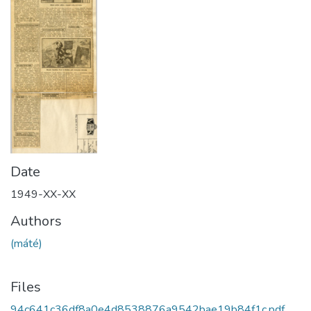
Date
1949-XX-XX
Authors
(máté)
Files
94c641c36df8a0e4d8538876a9542bae19b84f1c.pdf