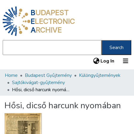
B
UDAPEST
E
LECTRONIC
A
RCHIVE
Search
(current
Log In
Home
Budapest Gyűjtemény
Különgyűjtemények
Communities & Collections
Sajtókivágat-gyűjtemény
All of DSpace
Hősi, dicső harcunk nyomában
Statistics
Hősi, dicső harcunk nyomában
About us