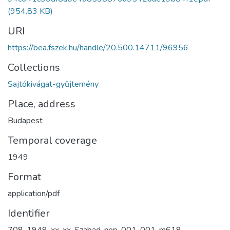
(954.83 KB)
URI
https://bea.fszek.hu/handle/20.500.14711/96956
Collections
Sajtókivágat-gyűjtemény
Place, address
Budapest
Temporal coverage
1949
Format
application/pdf
Identifier
708-1949-xx-xx-Szabad-nep-001-001-m618